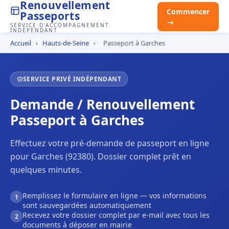
Renouvellement
Commencer
Passeports
→
SERVICE D'ACCOMPAGNEMENT
INDÉPENDANT
Accueil
›
Hauts-de-Seine
›
Passeport à Garches
SERVICE PRIVÉ INDÉPENDANT
Demande / Renouvellement
Passeport à Garches
Effectuez votre pré-demande de passeport en ligne
pour Garches (92380). Dossier complet prêt en
quelques minutes.
Remplissez le formulaire en ligne — vos informations
1
sont sauvegardées automatiquement
Recevez votre dossier complet par e-mail avec tous les
2
documents à déposer en mairie