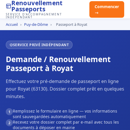
Renouvellement
Commencer
Passeports
→
SERVICE D'ACCOMPAGNEMENT
INDÉPENDANT
Accueil
›
Puy-de-Dôme
›
Passeport à Royat
SERVICE PRIVÉ INDÉPENDANT
Demande / Renouvellement
Passeport à Royat
Effectuez votre pré-demande de passeport en ligne
pour Royat (63130). Dossier complet prêt en quelques
minutes.
Remplissez le formulaire en ligne — vos informations
1
sont sauvegardées automatiquement
Recevez votre dossier complet par e-mail avec tous les
2
documents à déposer en mairie