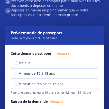
Recevez votre dossier complet par e-mail avec tous les
2
documents à déposer en mairie
Déposez en mairie ou point numérique — votre
3
passeport vous est remis en main propre
Pré-demande de passeport
Formulaire pré-rempli · Modifiable
Cette demande est pour :
Nécessaire
Majeur
Mineur de 15 à 18 ans
Mineur de moins de 15 ans
Pour une personne qui a 15 ans, cocher "Mineur (15–18 ans)"
Raison de la demande
Nécessaire