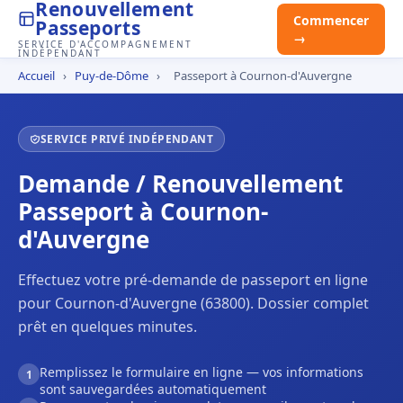
Renouvellement
Commencer
Passeports
→
SERVICE D'ACCOMPAGNEMENT
INDÉPENDANT
Accueil
›
Puy-de-Dôme
›
Passeport à Cournon-d'Auvergne
SERVICE PRIVÉ INDÉPENDANT
Demande / Renouvellement
Passeport à Cournon-
d'Auvergne
Effectuez votre pré-demande de passeport en ligne
pour Cournon-d'Auvergne (63800). Dossier complet
prêt en quelques minutes.
Remplissez le formulaire en ligne — vos informations
1
sont sauvegardées automatiquement