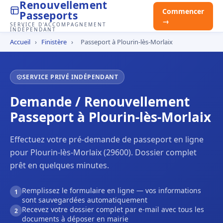
Renouvellement
Commencer
Passeports
→
SERVICE D'ACCOMPAGNEMENT
INDÉPENDANT
Accueil
›
Finistère
›
Passeport à Plourin-lès-Morlaix
SERVICE PRIVÉ INDÉPENDANT
Demande / Renouvellement
Passeport à Plourin-lès-Morlaix
Effectuez votre pré-demande de passeport en ligne
pour Plourin-lès-Morlaix (29600). Dossier complet
prêt en quelques minutes.
Remplissez le formulaire en ligne — vos informations
1
sont sauvegardées automatiquement
Recevez votre dossier complet par e-mail avec tous les
2
documents à déposer en mairie