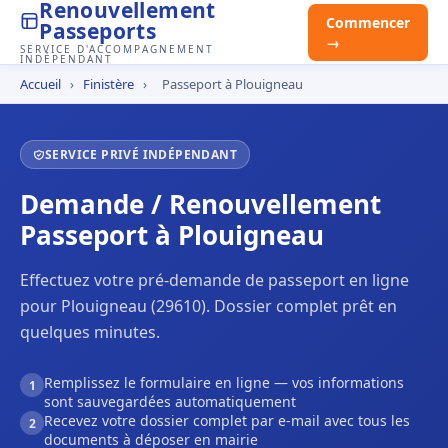
Renouvellement
Commencer
Passeports
→
SERVICE D'ACCOMPAGNEMENT
INDÉPENDANT
Accueil
›
Finistère
›
Passeport à Plouigneau
SERVICE PRIVÉ INDÉPENDANT
Demande / Renouvellement
Passeport à Plouigneau
Effectuez votre pré-demande de passeport en ligne
pour Plouigneau (29610). Dossier complet prêt en
quelques minutes.
Remplissez le formulaire en ligne — vos informations
1
sont sauvegardées automatiquement
Recevez votre dossier complet par e-mail avec tous les
2
documents à déposer en mairie