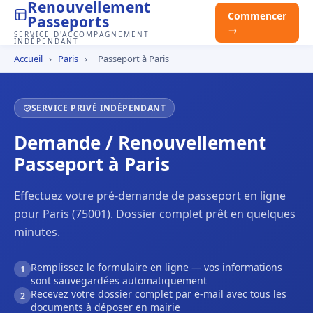
Renouvellement
Commencer
Passeports
→
SERVICE D'ACCOMPAGNEMENT
INDÉPENDANT
Accueil
›
Paris
›
Passeport à Paris
SERVICE PRIVÉ INDÉPENDANT
Demande / Renouvellement
Passeport à Paris
Effectuez votre pré-demande de passeport en ligne
pour Paris (75001). Dossier complet prêt en quelques
minutes.
Remplissez le formulaire en ligne — vos informations
1
sont sauvegardées automatiquement
Recevez votre dossier complet par e-mail avec tous les
2
documents à déposer en mairie