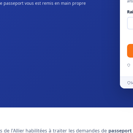
ans
e passeport vous est remis en main propre
Ra
S
de l'Allier habilitées à traiter les demandes de
passeport