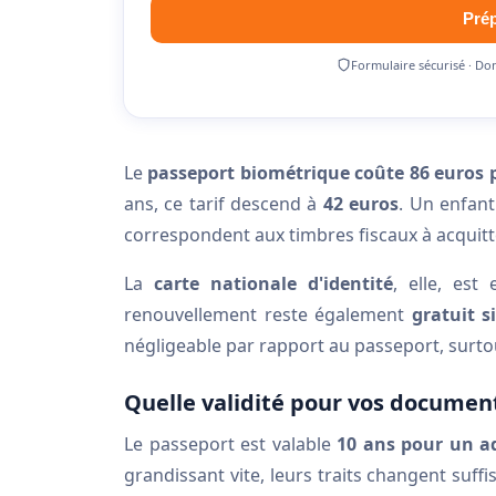
Pré
Formulaire sécurisé · Do
Le
passeport biométrique coûte 86 euros 
ans, ce tarif descend à
42 euros
. Un enfan
correspondent aux timbres fiscaux à acquitte
La
carte nationale d'identité
, elle, est
renouvellement reste également
gratuit s
négligeable par rapport au passeport, surtou
Quelle validité pour vos document
Le passeport est valable
10 ans pour un a
grandissant vite, leurs traits changent suf