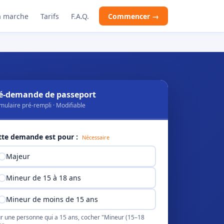
 marche
Tarifs
F.A.Q.
Commencer →
é-demande de passeport
mulaire pré-rempli · Modifiable
tte demande est pour :
Nécessaire
Majeur
Mineur de 15 à 18 ans
Mineur de moins de 15 ans
r une personne qui a 15 ans, cocher "Mineur (15–18