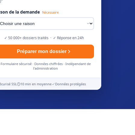
)"
ison de la demande
Nécessaire
✓ 50 000+ dossiers traités · ✓ Réponse en 24h
Préparer mon dossier
Formulaire sécurisé · Données chiffrées · Indépendant de
l'administration
écurisé SSL
10 min en moyenne
Données protégées