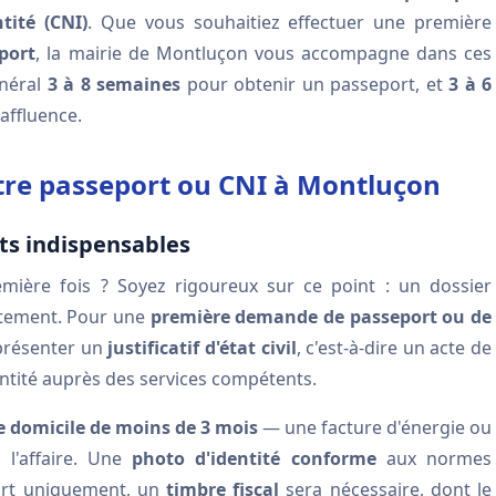
tité (CNI)
. Que vous souhaitiez effectuer une première
port
, la mairie de Montluçon vous accompagne dans ces
énéral
3 à 8 semaines
pour obtenir un passeport, et
3 à 6
affluence.
otre passeport ou CNI à Montluçon
s indispensables
emière fois ? Soyez rigoureux sur ce point : un dossier
itement. Pour une
première demande de passeport ou de
 présenter un
justificatif d'état civil
, c'est-à-dire un acte de
ntité auprès des services compétents.
de domicile de moins de 3 mois
— une facture d'énergie ou
 l'affaire. Une
photo d'identité conforme
aux normes
eport uniquement, un
timbre fiscal
sera nécessaire, dont le