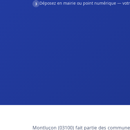
Déposez en mairie ou point numérique — votr
3
Montluçon (03100) fait partie des communes 