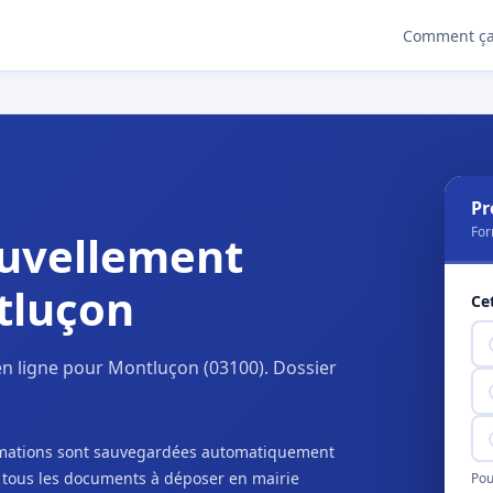
Comment ça
Pr
For
uvellement
tluçon
Ce
n ligne pour Montluçon (03100). Dossier
ormations sont sauvegardées automatiquement
c tous les documents à déposer en mairie
Pou