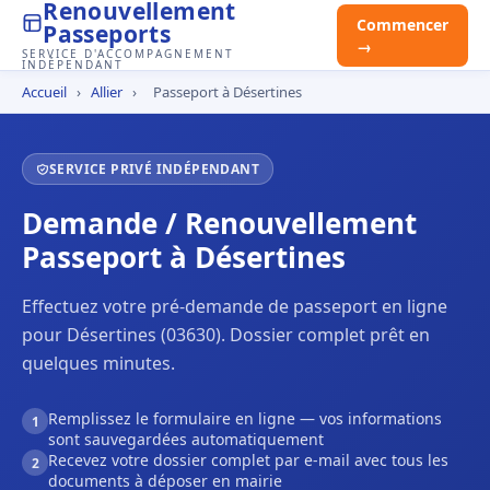
Renouvellement
Commencer
Passeports
→
SERVICE D'ACCOMPAGNEMENT
INDÉPENDANT
Accueil
›
Allier
›
Passeport à Désertines
SERVICE PRIVÉ INDÉPENDANT
Demande / Renouvellement
Passeport à Désertines
Effectuez votre pré-demande de passeport en ligne
pour Désertines (03630). Dossier complet prêt en
quelques minutes.
Remplissez le formulaire en ligne — vos informations
1
sont sauvegardées automatiquement
Recevez votre dossier complet par e-mail avec tous les
2
documents à déposer en mairie