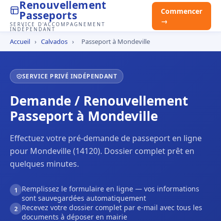
Renouvellement
Commencer
Passeports
→
SERVICE D'ACCOMPAGNEMENT
INDÉPENDANT
Accueil
›
Calvados
›
Passeport à Mondeville
SERVICE PRIVÉ INDÉPENDANT
Demande / Renouvellement
Passeport à Mondeville
Effectuez votre pré-demande de passeport en ligne
pour Mondeville (14120). Dossier complet prêt en
quelques minutes.
Remplissez le formulaire en ligne — vos informations
1
sont sauvegardées automatiquement
Recevez votre dossier complet par e-mail avec tous les
2
documents à déposer en mairie