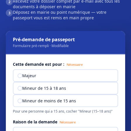
Recevez votre dossier complet par e-mail avec tous les
2
documents à déposer en mairie
Déposez en mairie ou point numérique — votre
3
passeport vous est remis en main propre
Pré-demande de passeport
Formulaire pré-rempli · Modifiable
Cette demande est pour :
Nécessaire
Majeur
Mineur de 15 à 18 ans
Mineur de moins de 15 ans
Pour une personne qui a 15 ans, cocher "Mineur (15–18 ans)"
Raison de la demande
Nécessaire