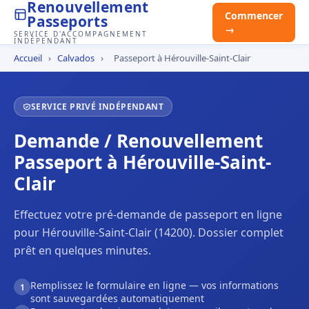
Renouvellement
Commencer
Passeports
→
SERVICE D'ACCOMPAGNEMENT
INDÉPENDANT
Accueil
›
Calvados
›
Passeport à Hérouville-Saint-Clair
SERVICE PRIVÉ INDÉPENDANT
Demande / Renouvellement
Passeport à Hérouville-Saint-
Clair
Effectuez votre pré-demande de passeport en ligne
pour Hérouville-Saint-Clair (14200). Dossier complet
prêt en quelques minutes.
Remplissez le formulaire en ligne — vos informations
1
sont sauvegardées automatiquement