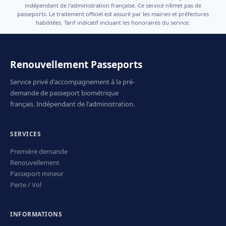
indépendant de l'administration française. Ce service n'émet pas de
passeports. Le traitement officiel est assuré par les mairies et préfectures
habilitées. Tarif indicatif incluant les honoraires du service.
Renouvellement Passeports
Service privé d'accompagnement à la pré-
demande de passeport biométrique
français. Indépendant de l'administration.
SERVICES
Première demande
Renouvellement
Passeport mineur
Perte / Vol
INFORMATIONS