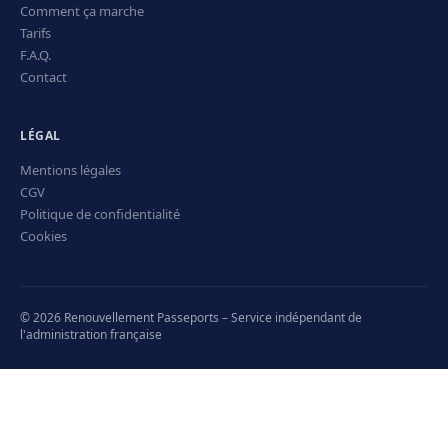
Comment ça marche
Tarifs
F.A.Q.
Contact
LÉGAL
Mentions légales
CGV
Politique de confidentialité
Cookies
© 2026 Renouvellement Passeports – Service indépendant de
l'administration française