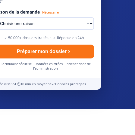
)"
ison de la demande
Nécessaire
✓ 50 000+ dossiers traités · ✓ Réponse en 24h
Préparer mon dossier
Formulaire sécurisé · Données chiffrées · Indépendant de
l'administration
écurisé SSL
10 min en moyenne
Données protégées