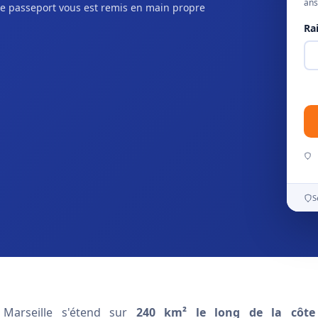
ans
e passeport vous est remis en main propre
Ra
S
 Marseille s'étend sur
240 km² le long de la côte