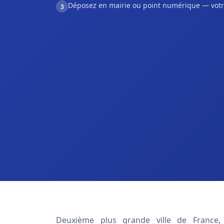
Déposez en mairie ou point numérique — votr
3
Deuxième plus grande ville de France,