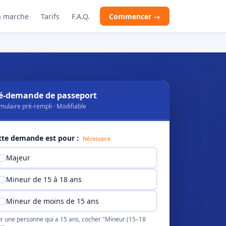
 marche
Tarifs
F.A.Q.
Commencer →
é-demande de passeport
mulaire pré-rempli · Modifiable
tte demande est pour :
Nécessaire
Majeur
Mineur de 15 à 18 ans
Mineur de moins de 15 ans
r une personne qui a 15 ans, cocher "Mineur (15–18