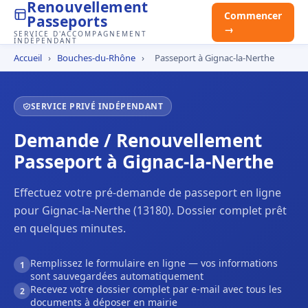
Renouvellement
Commencer
Passeports
→
SERVICE D'ACCOMPAGNEMENT
INDÉPENDANT
Accueil
›
Bouches-du-Rhône
›
Passeport à Gignac-la-Nerthe
SERVICE PRIVÉ INDÉPENDANT
Demande / Renouvellement
Passeport à Gignac-la-Nerthe
Effectuez votre pré-demande de passeport en ligne
pour Gignac-la-Nerthe (13180). Dossier complet prêt
en quelques minutes.
Remplissez le formulaire en ligne — vos informations
1
sont sauvegardées automatiquement
Recevez votre dossier complet par e-mail avec tous les
2
documents à déposer en mairie