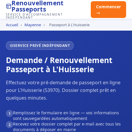
Renouvellement
Commencer
Passeports
→
SERVICE D'ACCOMPAGNEMENT
INDÉPENDANT
Accueil
›
Mayenne
›
Passeport à L'Huisserie
SERVICE PRIVÉ INDÉPENDANT
Demande / Renouvellement
Passeport à L'Huisserie
Effectuez votre pré-demande de passeport en ligne
pour L'Huisserie (53970). Dossier complet prêt en
quelques minutes.
Remplissez le formulaire en ligne — vos informations
1
sont sauvegardées automatiquement
Recevez votre dossier complet par e-mail avec tous les
2
documents à déposer en mairie