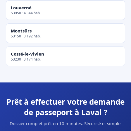
Louverné
53950 · 4 344 hab.
Montsûrs
53150 · 3 192 hab.
Cossé-le-Vivien
53230 · 3 174 hab.
Prêt à effectuer votre demande
de passeport à Laval ?
Dossier complet prêt en 10 minutes. Sécurisé et simple.