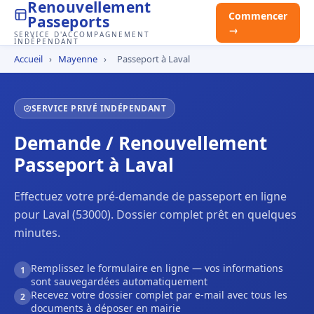
Renouvellement
Commencer
Passeports
→
SERVICE D'ACCOMPAGNEMENT
INDÉPENDANT
Accueil
›
Mayenne
›
Passeport à Laval
SERVICE PRIVÉ INDÉPENDANT
Demande / Renouvellement
Passeport à Laval
Effectuez votre pré-demande de passeport en ligne
pour Laval (53000). Dossier complet prêt en quelques
minutes.
Remplissez le formulaire en ligne — vos informations
1
sont sauvegardées automatiquement
Recevez votre dossier complet par e-mail avec tous les
2
documents à déposer en mairie