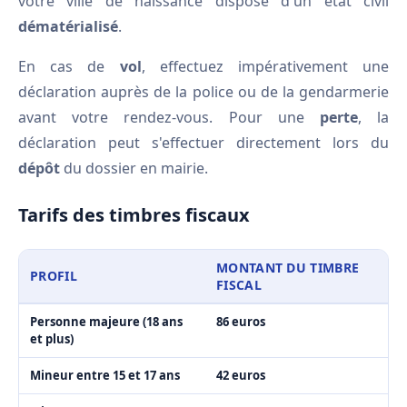
votre ville de naissance dispose d'un état civil
dématérialisé
.
En cas de
vol
, effectuez impérativement une
déclaration auprès de la police ou de la gendarmerie
avant votre rendez-vous. Pour une
perte
, la
déclaration peut s'effectuer directement lors du
dépôt
du dossier en mairie.
Tarifs des timbres fiscaux
MONTANT DU TIMBRE
PROFIL
FISCAL
Personne majeure (18 ans
86 euros
et plus)
Mineur entre 15 et 17 ans
42 euros