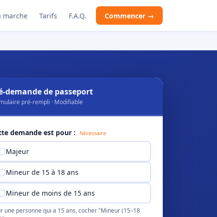
 marche
Tarifs
F.A.Q.
Commencer →
é-demande de passeport
mulaire pré-rempli · Modifiable
tte demande est pour :
Nécessaire
Majeur
Mineur de 15 à 18 ans
Mineur de moins de 15 ans
r une personne qui a 15 ans, cocher "Mineur (15–18