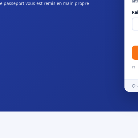
ans
e passeport vous est remis en main propre
Ra
S