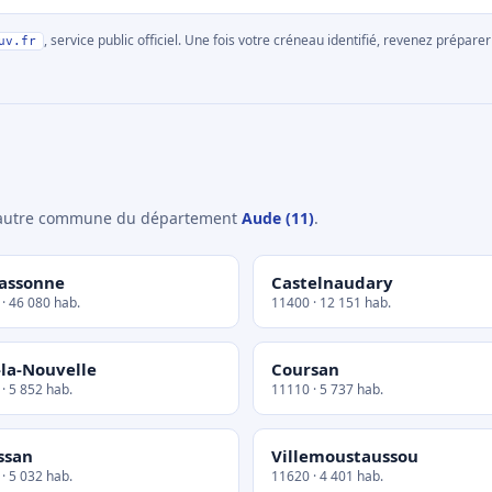
, service public officiel. Une fois votre créneau identifié, revenez prépa
uv.fr
e autre commune du département
Aude (11)
.
assonne
Castelnaudary
· 46 080 hab.
11400 · 12 151 hab.
-la-Nouvelle
Coursan
· 5 852 hab.
11110 · 5 737 hab.
ssan
Villemoustaussou
· 5 032 hab.
11620 · 4 401 hab.