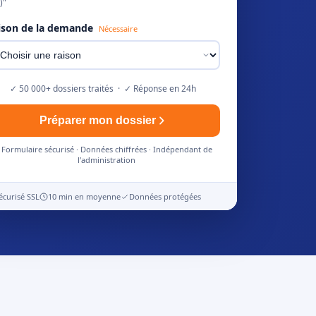
)"
ison de la demande
Nécessaire
✓ 50 000+ dossiers traités · ✓ Réponse en 24h
Préparer mon dossier
Formulaire sécurisé · Données chiffrées · Indépendant de
l'administration
écurisé SSL
10 min en moyenne
Données protégées