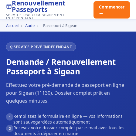
Renouvellement
Commencer
Passeports
→
SERVICE D'ACCOMPAGNEMENT
INDÉPENDANT
Accueil
›
Aude
›
Passeport à Sigean
SERVICE PRIVÉ INDÉPENDANT
Demande / Renouvellement
Passeport à Sigean
Effectuez votre pré-demande de passeport en ligne
pour Sigean (11130). Dossier complet prêt en
quelques minutes.
Remplissez le formulaire en ligne — vos informations
1
sont sauvegardées automatiquement
Recevez votre dossier complet par e-mail avec tous les
2
documents à déposer en mairie