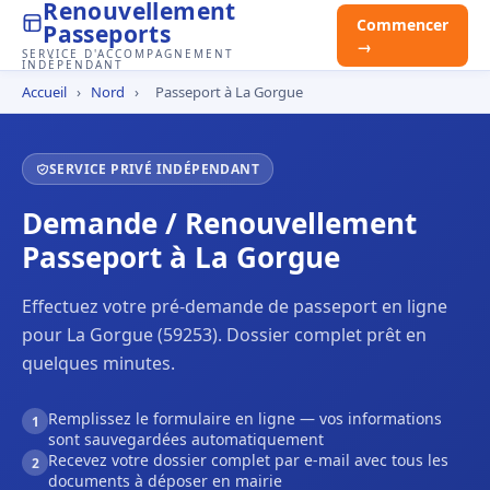
Renouvellement
Commencer
Passeports
→
SERVICE D'ACCOMPAGNEMENT
INDÉPENDANT
Accueil
›
Nord
›
Passeport à La Gorgue
SERVICE PRIVÉ INDÉPENDANT
Demande / Renouvellement
Passeport à La Gorgue
Effectuez votre pré-demande de passeport en ligne
pour La Gorgue (59253). Dossier complet prêt en
quelques minutes.
Remplissez le formulaire en ligne — vos informations
1
sont sauvegardées automatiquement
Recevez votre dossier complet par e-mail avec tous les
2
documents à déposer en mairie