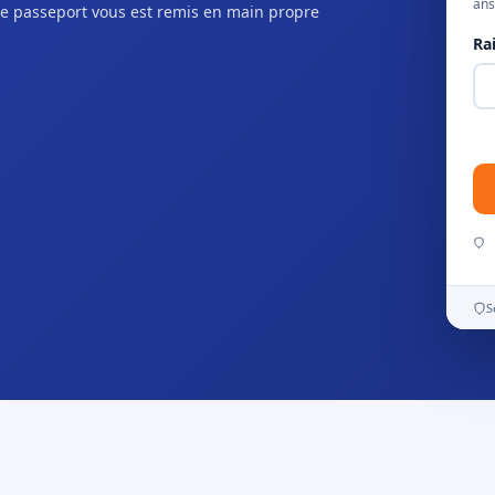
ans
e passeport vous est remis en main propre
Ra
S