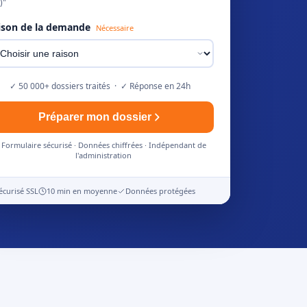
)"
ison de la demande
Nécessaire
✓ 50 000+ dossiers traités · ✓ Réponse en 24h
Préparer mon dossier
Formulaire sécurisé · Données chiffrées · Indépendant de
l'administration
écurisé SSL
10 min en moyenne
Données protégées