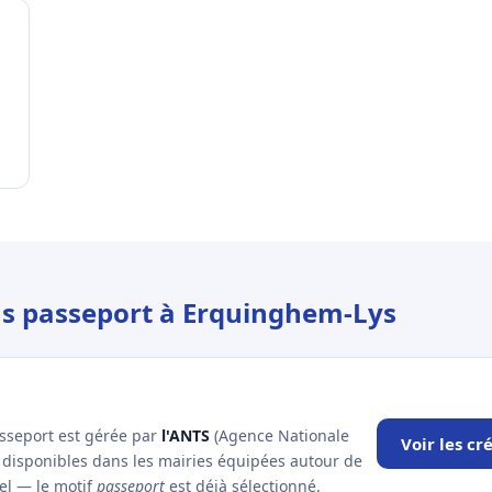
ous passeport à Erquinghem-Lys
asseport est gérée par
l'ANTS
(Agence Nationale
Voir les c
x disponibles dans les mairies équipées autour de
iel — le motif
passeport
est déjà sélectionné.