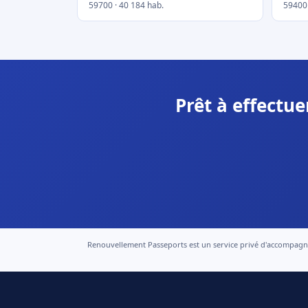
59700 · 40 184 hab.
59400 
Prêt à effectu
Renouvellement Passeports est un service privé d'accompagneme