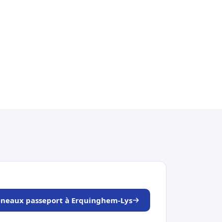
réneaux passeport à Erquinghem-Lys