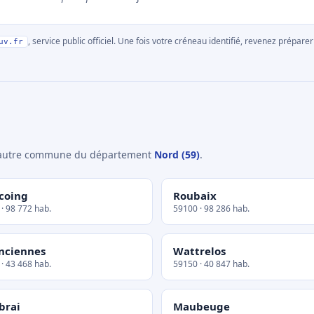
, service public officiel. Une fois votre créneau identifié, revenez prépa
uv.fr
e autre commune du département
Nord (59)
.
coing
Roubaix
· 98 772 hab.
59100 · 98 286 hab.
nciennes
Wattrelos
· 43 468 hab.
59150 · 40 847 hab.
brai
Maubeuge