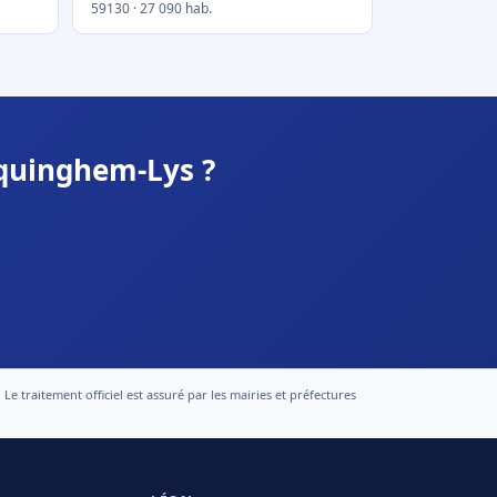
59130 · 27 090 hab.
rquinghem-Lys ?
 traitement officiel est assuré par les mairies et préfectures