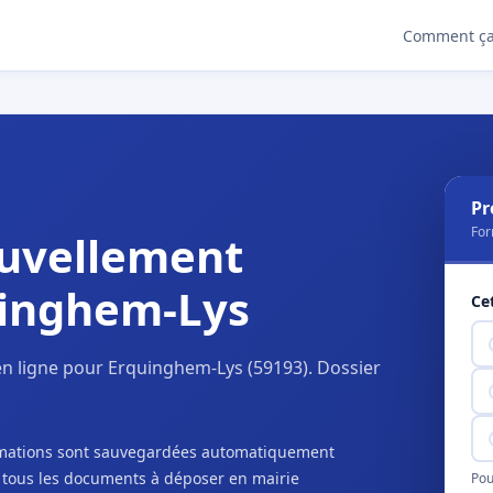
Comment ça
Pr
For
uvellement
uinghem-Lys
Ce
n ligne pour Erquinghem-Lys (59193). Dossier
ormations sont sauvegardées automatiquement
c tous les documents à déposer en mairie
Pou