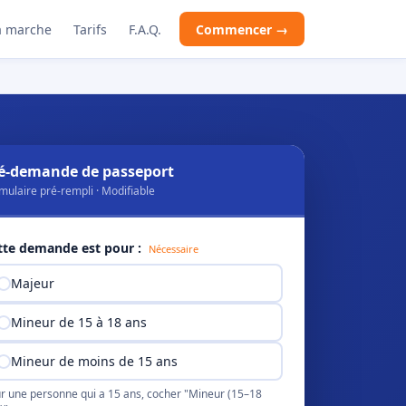
 marche
Tarifs
F.A.Q.
Commencer →
é-demande de passeport
mulaire pré-rempli · Modifiable
tte demande est pour :
Nécessaire
Majeur
Mineur de 15 à 18 ans
Mineur de moins de 15 ans
r une personne qui a 15 ans, cocher "Mineur (15–18