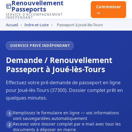
Renouvellement
Commencer
Passeports
→
SERVICE D'ACCOMPAGNEMENT
INDÉPENDANT
Accueil
›
Indre-et-Loire
›
Passeport à Joué-lès-Tours
SERVICE PRIVÉ INDÉPENDANT
Demande / Renouvellement
Passeport à Joué-lès-Tours
Effectuez votre pré-demande de passeport en ligne
pour Joué-lès-Tours (37300). Dossier complet prêt en
quelques minutes.
Remplissez le formulaire en ligne — vos informations
1
sont sauvegardées automatiquement
Recevez votre dossier complet par e-mail avec tous les
2
documents à déposer en mairie