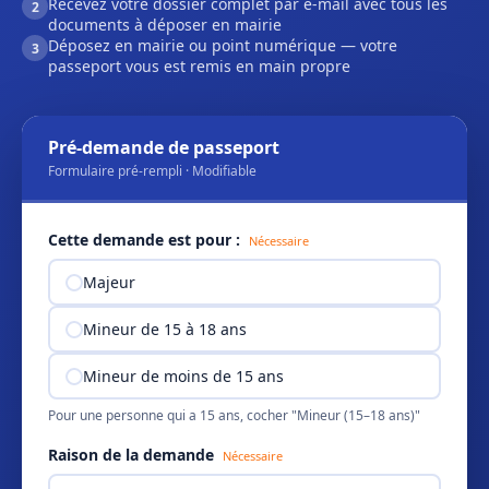
Recevez votre dossier complet par e-mail avec tous les
2
documents à déposer en mairie
Déposez en mairie ou point numérique — votre
3
passeport vous est remis en main propre
Pré-demande de passeport
Formulaire pré-rempli · Modifiable
Cette demande est pour :
Nécessaire
Majeur
Mineur de 15 à 18 ans
Mineur de moins de 15 ans
Pour une personne qui a 15 ans, cocher "Mineur (15–18 ans)"
Raison de la demande
Nécessaire