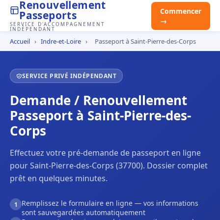
Renouvellement
Commencer
Passeports
→
SERVICE D'ACCOMPAGNEMENT
INDÉPENDANT
Accueil
›
Indre-et-Loire
›
Passeport à Saint-Pierre-des-Corps
SERVICE PRIVÉ INDÉPENDANT
Demande / Renouvellement
Passeport à Saint-Pierre-des-
Corps
Effectuez votre pré-demande de passeport en ligne
pour Saint-Pierre-des-Corps (37700). Dossier complet
prêt en quelques minutes.
Remplissez le formulaire en ligne — vos informations
1
sont sauvegardées automatiquement