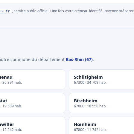
, service public officiel. Une fois votre créneau identifié, revenez prépa
uv.fr
e autre commune du département
Bas-Rhin (67)
.
uenau
Schiltigheim
· 36 391 hab.
67300 · 34 708 hab.
stat
Bischheim
· 19 589 hab.
67800 · 18 558 hab.
hwiller
Hœnheim
· 12 242 hab.
67800 · 11 742 hab.