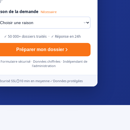
)"
ison de la demande
Nécessaire
✓ 50 000+ dossiers traités · ✓ Réponse en 24h
Préparer mon dossier
Formulaire sécurisé · Données chiffrées · Indépendant de
l'administration
écurisé SSL
10 min en moyenne
Données protégées