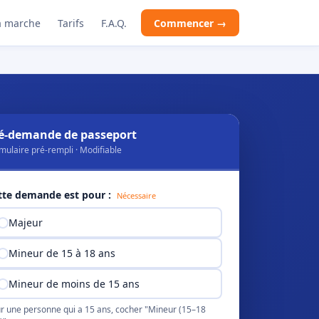
 marche
Tarifs
F.A.Q.
Commencer →
é-demande de passeport
mulaire pré-rempli · Modifiable
tte demande est pour :
Nécessaire
Majeur
Mineur de 15 à 18 ans
Mineur de moins de 15 ans
r une personne qui a 15 ans, cocher "Mineur (15–18