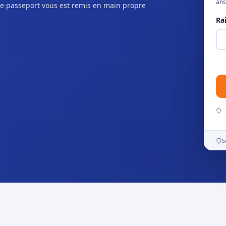
ans
e passeport vous est remis en main propre
Ra
S