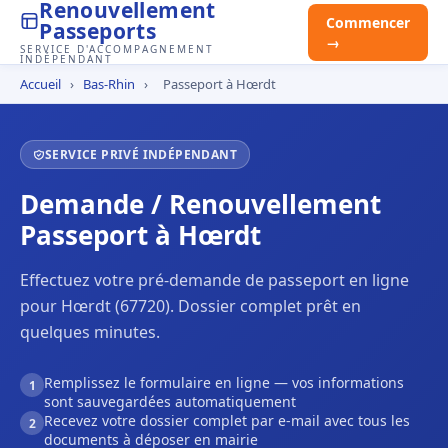
Renouvellement
Commencer
Passeports
→
SERVICE D'ACCOMPAGNEMENT
INDÉPENDANT
Accueil
›
Bas-Rhin
›
Passeport à Hœrdt
SERVICE PRIVÉ INDÉPENDANT
Demande / Renouvellement
Passeport à Hœrdt
Effectuez votre pré-demande de passeport en ligne
pour Hœrdt (67720). Dossier complet prêt en
quelques minutes.
Remplissez le formulaire en ligne — vos informations
1
sont sauvegardées automatiquement
Recevez votre dossier complet par e-mail avec tous les
2
documents à déposer en mairie