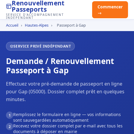
Renouvellement
Commencer
Passeports
→
SERVICE D'ACCOMPAGNEMENT
INDÉPENDANT
Accueil
›
Hautes-Alpes
›
Passeport à Gap
SERVICE PRIVÉ INDÉPENDANT
Demande / Renouvellement
Passeport à Gap
Effectuez votre pré-demande de passeport en ligne
pour Gap (05000). Dossier complet prêt en quelques
minutes.
Remplissez le formulaire en ligne — vos informations
1
sont sauvegardées automatiquement
Recevez votre dossier complet par e-mail avec tous les
2
documents à déposer en mairie