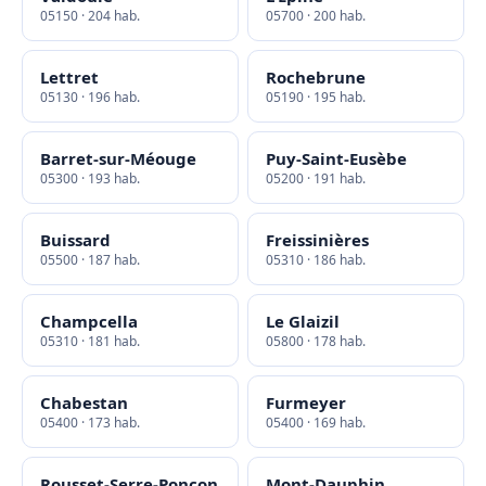
05150 · 204 hab.
05700 · 200 hab.
Lettret
Rochebrune
05130 · 196 hab.
05190 · 195 hab.
Barret-sur-Méouge
Puy-Saint-Eusèbe
05300 · 193 hab.
05200 · 191 hab.
Buissard
Freissinières
05500 · 187 hab.
05310 · 186 hab.
Champcella
Le Glaizil
05310 · 181 hab.
05800 · 178 hab.
Chabestan
Furmeyer
05400 · 173 hab.
05400 · 169 hab.
Rousset-Serre-Ponçon
Mont-Dauphin