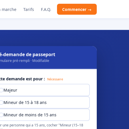
 marche
Tarifs
F.A.Q.
Commencer →
é-demande de passeport
mulaire pré-rempli · Modifiable
tte demande est pour :
Nécessaire
Majeur
Mineur de 15 à 18 ans
Mineur de moins de 15 ans
r une personne qui a 15 ans, cocher "Mineur (15–18