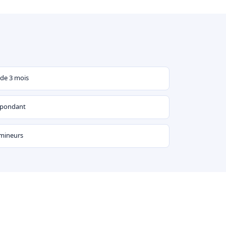
 de 3 mois
espondant
 mineurs