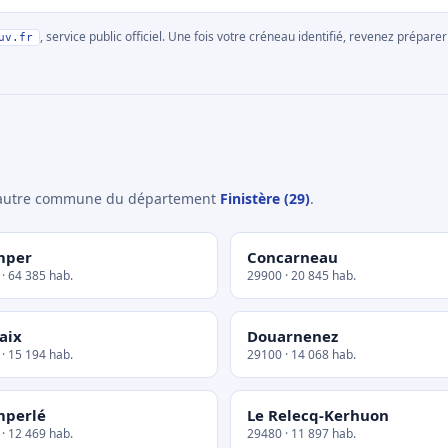
, service public officiel. Une fois votre créneau identifié, revenez prépa
uv.fr
e autre commune du département
Finistère (29)
.
mper
Concarneau
· 64 385 hab.
29900 · 20 845 hab.
aix
Douarnenez
· 15 194 hab.
29100 · 14 068 hab.
mperlé
Le Relecq-Kerhuon
· 12 469 hab.
29480 · 11 897 hab.