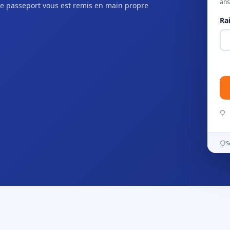
ans
e passeport vous est remis en main propre
Ra
S