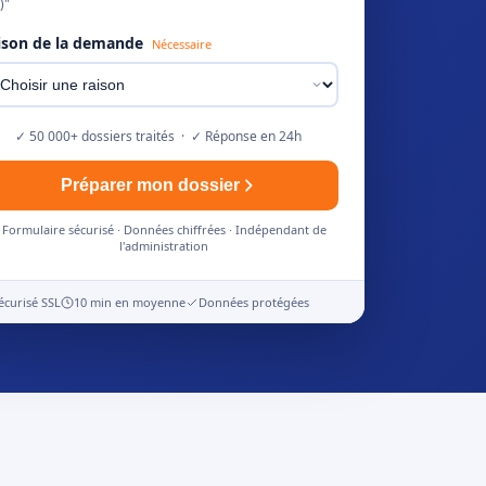
)"
ison de la demande
Nécessaire
✓ 50 000+ dossiers traités · ✓ Réponse en 24h
Préparer mon dossier
Formulaire sécurisé · Données chiffrées · Indépendant de
l'administration
écurisé SSL
10 min en moyenne
Données protégées