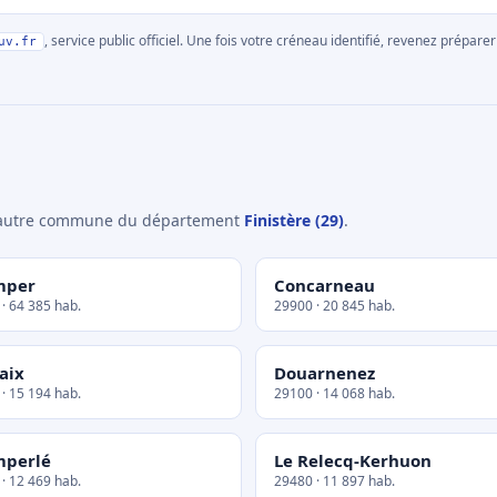
, service public officiel. Une fois votre créneau identifié, revenez prépa
uv.fr
e autre commune du département
Finistère (29)
.
mper
Concarneau
· 64 385 hab.
29900 · 20 845 hab.
aix
Douarnenez
· 15 194 hab.
29100 · 14 068 hab.
mperlé
Le Relecq-Kerhuon
· 12 469 hab.
29480 · 11 897 hab.