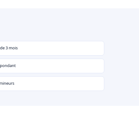
 de 3 mois
espondant
 mineurs