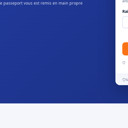
ans
e passeport vous est remis en main propre
Ra
S