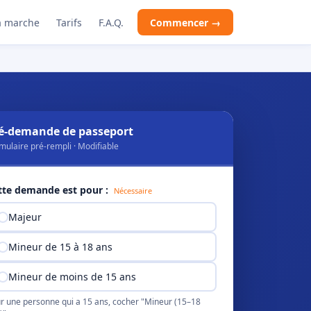
 marche
Tarifs
F.A.Q.
Commencer →
é-demande de passeport
mulaire pré-rempli · Modifiable
tte demande est pour :
Nécessaire
Majeur
Mineur de 15 à 18 ans
Mineur de moins de 15 ans
r une personne qui a 15 ans, cocher "Mineur (15–18