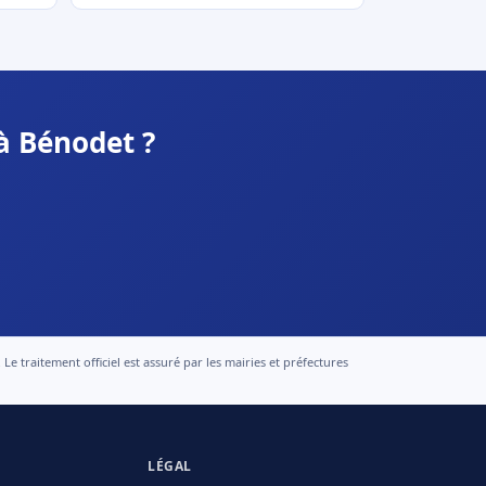
à Bénodet ?
 traitement officiel est assuré par les mairies et préfectures
LÉGAL