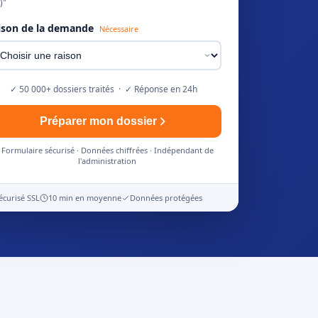
)"
ison de la demande
Nécessaire
✓ 50 000+ dossiers traités · ✓ Réponse en 24h
Préparer mon dossier
Formulaire sécurisé · Données chiffrées · Indépendant de
l'administration
écurisé SSL
10 min en moyenne
Données protégées