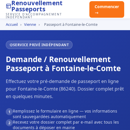
Renouvellement
Commencer
Passeports
→
SERVICE D'ACCOMPAGNEMENT
INDÉPENDANT
Accueil
›
Vienne
›
Passeport à Fontaine-le-Comte
SERVICE PRIVÉ INDÉPENDANT
Demande / Renouvellement
Passeport à Fontaine-le-Comte
Effectuez votre pré-demande de passeport en ligne
pour Fontaine-le-Comte (86240). Dossier complet prêt
en quelques minutes.
Remplissez le formulaire en ligne — vos informations
1
sont sauvegardées automatiquement
Recevez votre dossier complet par e-mail avec tous les
2
documents à déposer en mairie