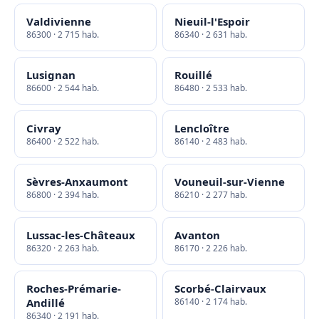
Valdivienne
Nieuil-l'Espoir
86300 · 2 715 hab.
86340 · 2 631 hab.
Lusignan
Rouillé
86600 · 2 544 hab.
86480 · 2 533 hab.
Civray
Lencloître
86400 · 2 522 hab.
86140 · 2 483 hab.
Sèvres-Anxaumont
Vouneuil-sur-Vienne
86800 · 2 394 hab.
86210 · 2 277 hab.
Lussac-les-Châteaux
Avanton
86320 · 2 263 hab.
86170 · 2 226 hab.
Roches-Prémarie-
Scorbé-Clairvaux
Andillé
86140 · 2 174 hab.
86340 · 2 191 hab.