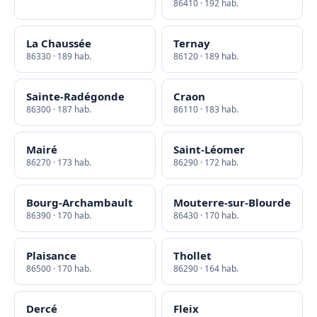
86410 · 192 hab.
La Chaussée
Ternay
86330 · 189 hab.
86120 · 189 hab.
Sainte-Radégonde
Craon
86300 · 187 hab.
86110 · 183 hab.
Mairé
Saint-Léomer
86270 · 173 hab.
86290 · 172 hab.
Bourg-Archambault
Mouterre-sur-Blourde
86390 · 170 hab.
86430 · 170 hab.
Plaisance
Thollet
86500 · 170 hab.
86290 · 164 hab.
Dercé
Fleix