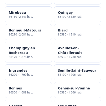
Mirebeau
Quinçay
86110 · 2 143 hab.
86190 · 2 139 hab.
Bonneuil-Matours
Biard
86210 · 2 081 hab.
86580 · 1 910 hab.
Champigny en
Availles-en-
Rochereau
Châtellerault
86170 · 1 878 hab.
86530 · 1 730 hab.
Ingrandes
Senillé-Saint-Sauveur
86220 · 1 709 hab.
86100 · 1 706 hab.
Bonnes
Cenon-sur-Vienne
86300 · 1 688 hab.
86530 · 1 666 hab.
Gençay
Les Ormes