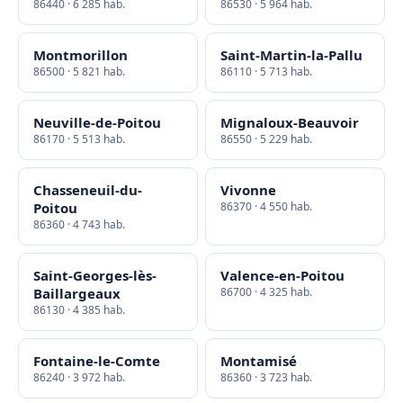
86440 · 6 285 hab.
86530 · 5 964 hab.
Montmorillon
Saint-Martin-la-Pallu
86500 · 5 821 hab.
86110 · 5 713 hab.
Neuville-de-Poitou
Mignaloux-Beauvoir
86170 · 5 513 hab.
86550 · 5 229 hab.
Chasseneuil-du-
Vivonne
Poitou
86370 · 4 550 hab.
86360 · 4 743 hab.
Saint-Georges-lès-
Valence-en-Poitou
Baillargeaux
86700 · 4 325 hab.
86130 · 4 385 hab.
Fontaine-le-Comte
Montamisé
86240 · 3 972 hab.
86360 · 3 723 hab.