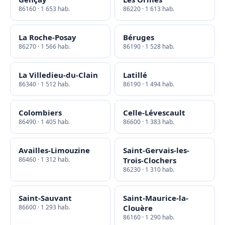
86160 · 1 653 hab.
86220 · 1 613 hab.
La Roche-Posay
Béruges
86270 · 1 566 hab.
86190 · 1 528 hab.
La Villedieu-du-Clain
Latillé
86340 · 1 512 hab.
86190 · 1 494 hab.
Colombiers
Celle-Lévescault
86490 · 1 405 hab.
86600 · 1 383 hab.
Availles-Limouzine
Saint-Gervais-les-
86460 · 1 312 hab.
Trois-Clochers
86230 · 1 310 hab.
Saint-Sauvant
Saint-Maurice-la-
86600 · 1 293 hab.
Clouère
86160 · 1 290 hab.