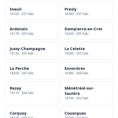
Ineuil
Presly
18160 · 207 hab.
18380 · 207 hab.
Ardenais
Dampierre-en-Crot
18170 · 205 hab.
18260 · 205 hab.
Jussy-Champagne
La Celette
18130 · 205 hab.
18360 · 205 hab.
La Perche
Ennordres
18200 · 205 hab.
18380 · 204 hab.
Rezay
Ménétréol-sur-
18170 · 204 hab.
Sauldre
18700 · 202 hab.
Corquoy
Couargues
18190 · 198 hab.
18300 · 194 hab.