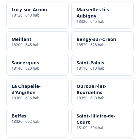
Lury-sur-Arnon
Marseilles-lès-
18120 · 648 hab.
Aubigny
18320 · 645 hab.
Meillant
Bengy-sur-Craon
18200 · 645 hab.
18520 · 628 hab.
Sancergues
Saint-Palais
18140 · 620 hab.
18110 · 610 hab.
La Chapelle-
Ourouer-les-
d'Angillon
Bourdelins
18380 · 606 hab.
18350 · 603 hab.
Beffes
Saint-Hilaire-de-
18320 · 602 hab.
Court
18100 · 594 hab.