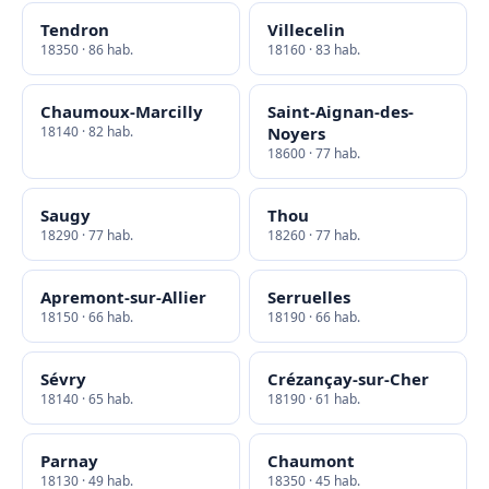
Tendron
Villecelin
18350 · 86 hab.
18160 · 83 hab.
Chaumoux-Marcilly
Saint-Aignan-des-
18140 · 82 hab.
Noyers
18600 · 77 hab.
Saugy
Thou
18290 · 77 hab.
18260 · 77 hab.
Apremont-sur-Allier
Serruelles
18150 · 66 hab.
18190 · 66 hab.
Sévry
Crézançay-sur-Cher
18140 · 65 hab.
18190 · 61 hab.
Parnay
Chaumont
18130 · 49 hab.
18350 · 45 hab.