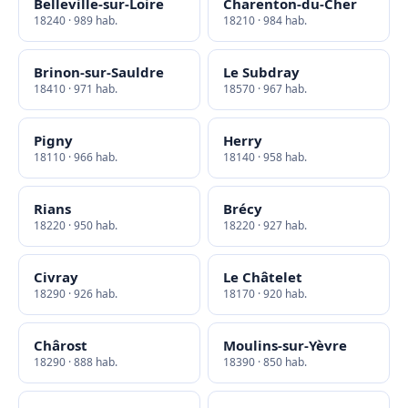
Belleville-sur-Loire
Charenton-du-Cher
18240 · 989 hab.
18210 · 984 hab.
Brinon-sur-Sauldre
Le Subdray
18410 · 971 hab.
18570 · 967 hab.
Pigny
Herry
18110 · 966 hab.
18140 · 958 hab.
Rians
Brécy
18220 · 950 hab.
18220 · 927 hab.
Civray
Le Châtelet
18290 · 926 hab.
18170 · 920 hab.
Chârost
Moulins-sur-Yèvre
18290 · 888 hab.
18390 · 850 hab.