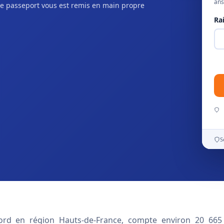
ans
e passeport vous est remis en main propre
Ra
S
d en région Hauts-de-France, compte environ 20 665