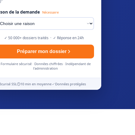
)"
ison de la demande
Nécessaire
✓ 50 000+ dossiers traités · ✓ Réponse en 24h
Préparer mon dossier
Formulaire sécurisé · Données chiffrées · Indépendant de
l'administration
écurisé SSL
10 min en moyenne
Données protégées