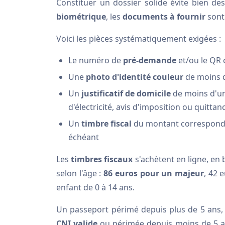
Constituer un dossier solide évite bien de
biométrique
, les
documents à fournir
sont 
Voici les pièces systématiquement exigées :
Le numéro de
pré-demande
et/ou le QR 
Une
photo d'identité couleur
de moins d
Un
justificatif de domicile
de moins d'un
d'électricité, avis d'imposition ou quittan
Un
timbre fiscal
du montant correspondant
échéant
Les
timbres fiscaux
s'achètent en ligne, en
selon l'âge :
86 euros pour un majeur
, 42 
enfant de 0 à 14 ans.
Un passeport périmé depuis plus de 5 ans,
CNI valide
ou périmée depuis moins de 5 ans