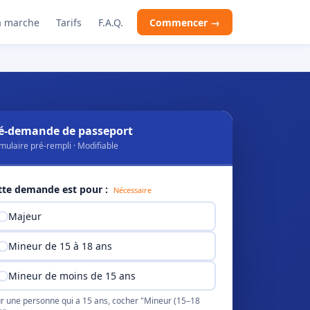
 marche
Tarifs
F.A.Q.
Commencer →
é-demande de passeport
mulaire pré-rempli · Modifiable
tte demande est pour :
Nécessaire
Majeur
Mineur de 15 à 18 ans
Mineur de moins de 15 ans
r une personne qui a 15 ans, cocher "Mineur (15–18