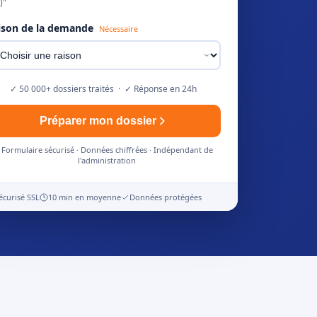
)"
ison de la demande
Nécessaire
✓ 50 000+ dossiers traités · ✓ Réponse en 24h
Préparer mon dossier
Formulaire sécurisé · Données chiffrées · Indépendant de
l'administration
écurisé SSL
10 min en moyenne
Données protégées