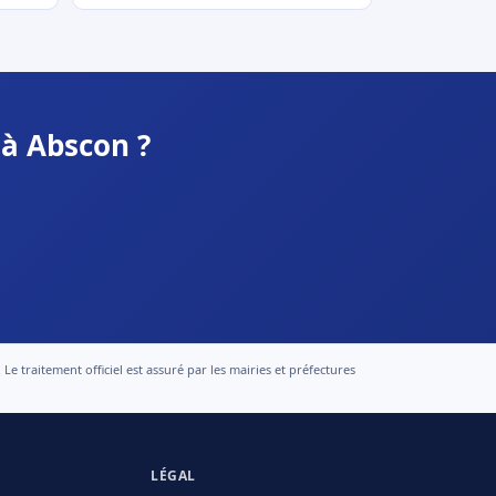
 à Abscon ?
 traitement officiel est assuré par les mairies et préfectures
LÉGAL