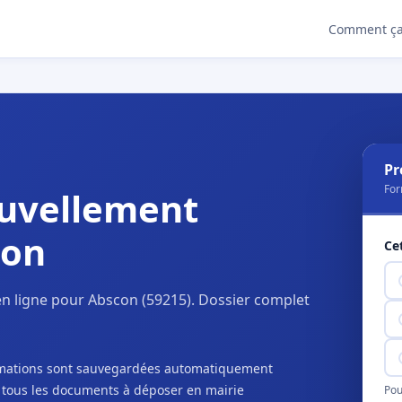
Comment ça
Pr
For
uvellement
con
Ce
n ligne pour Abscon (59215). Dossier complet
ormations sont sauvegardées automatiquement
c tous les documents à déposer en mairie
Pou