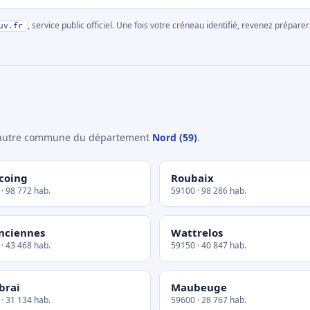
, service public officiel. Une fois votre créneau identifié, revenez prépa
uv.fr
e autre commune du département
Nord (59)
.
coing
Roubaix
· 98 772 hab.
59100 · 98 286 hab.
nciennes
Wattrelos
· 43 468 hab.
59150 · 40 847 hab.
brai
Maubeuge
· 31 134 hab.
59600 · 28 767 hab.