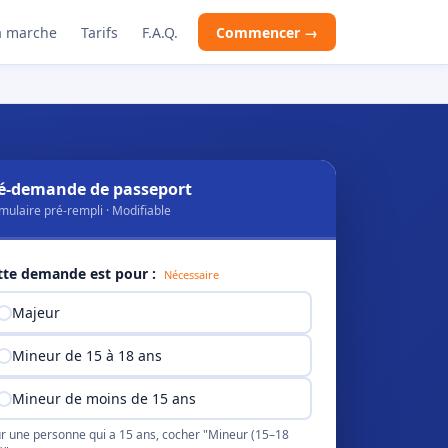
 marche
Tarifs
F.A.Q.
Commencer →
é-demande de passeport
mulaire pré-rempli · Modifiable
tte demande est pour :
Nécessaire
Majeur
Mineur de 15 à 18 ans
Mineur de moins de 15 ans
r une personne qui a 15 ans, cocher "Mineur (15–18