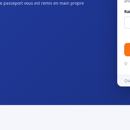
ans
e passeport vous est remis en main propre
Ra
S