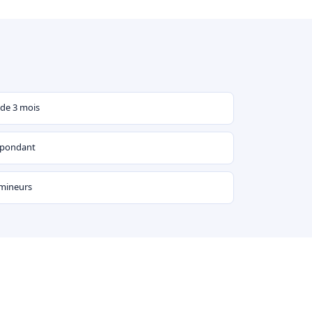
 de 3 mois
espondant
 mineurs