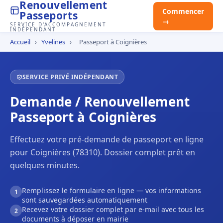
Renouvellement
Commencer
Passeports
→
SERVICE D'ACCOMPAGNEMENT
INDÉPENDANT
Accueil
›
Yvelines
›
Passeport à Coignières
SERVICE PRIVÉ INDÉPENDANT
Demande / Renouvellement
Passeport à Coignières
Effectuez votre pré-demande de passeport en ligne
pour Coignières (78310). Dossier complet prêt en
quelques minutes.
Remplissez le formulaire en ligne — vos informations
1
sont sauvegardées automatiquement
Recevez votre dossier complet par e-mail avec tous les
2
documents à déposer en mairie