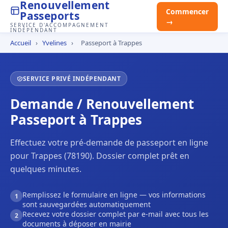
Renouvellement
Commencer
Passeports
→
SERVICE D'ACCOMPAGNEMENT
INDÉPENDANT
Accueil
›
Yvelines
›
Passeport à Trappes
SERVICE PRIVÉ INDÉPENDANT
Demande / Renouvellement
Passeport à Trappes
Effectuez votre pré-demande de passeport en ligne
pour Trappes (78190). Dossier complet prêt en
quelques minutes.
Remplissez le formulaire en ligne — vos informations
1
sont sauvegardées automatiquement
Recevez votre dossier complet par e-mail avec tous les
2
documents à déposer en mairie