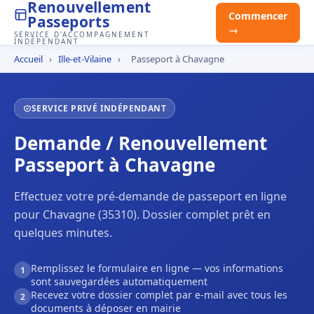
Renouvellement
Commencer
Passeports
→
SERVICE D'ACCOMPAGNEMENT
INDÉPENDANT
Accueil
›
Ille-et-Vilaine
›
Passeport à Chavagne
SERVICE PRIVÉ INDÉPENDANT
Demande / Renouvellement
Passeport à Chavagne
Effectuez votre pré-demande de passeport en ligne
pour Chavagne (35310). Dossier complet prêt en
quelques minutes.
Remplissez le formulaire en ligne — vos informations
1
sont sauvegardées automatiquement
Recevez votre dossier complet par e-mail avec tous les
2
documents à déposer en mairie