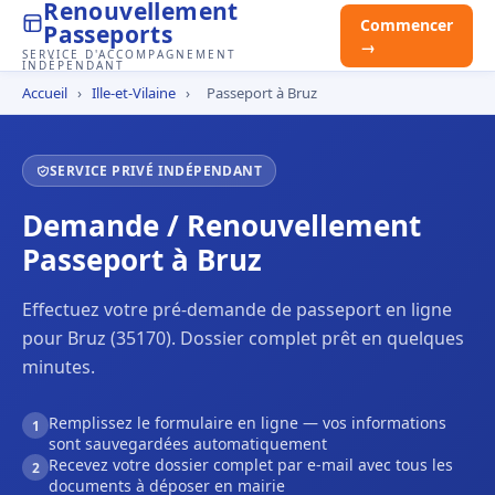
Renouvellement
Commencer
Passeports
→
SERVICE D'ACCOMPAGNEMENT
INDÉPENDANT
Accueil
›
Ille-et-Vilaine
›
Passeport à Bruz
SERVICE PRIVÉ INDÉPENDANT
Demande / Renouvellement
Passeport à Bruz
Effectuez votre pré-demande de passeport en ligne
pour Bruz (35170). Dossier complet prêt en quelques
minutes.
Remplissez le formulaire en ligne — vos informations
1
sont sauvegardées automatiquement
Recevez votre dossier complet par e-mail avec tous les
2
documents à déposer en mairie