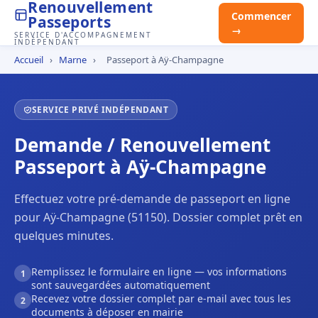
Renouvellement
Commencer
Passeports
→
SERVICE D'ACCOMPAGNEMENT
INDÉPENDANT
Accueil
›
Marne
›
Passeport à Aÿ-Champagne
SERVICE PRIVÉ INDÉPENDANT
Demande / Renouvellement
Passeport à Aÿ-Champagne
Effectuez votre pré-demande de passeport en ligne
pour Aÿ-Champagne (51150). Dossier complet prêt en
quelques minutes.
Remplissez le formulaire en ligne — vos informations
1
sont sauvegardées automatiquement
Recevez votre dossier complet par e-mail avec tous les
2
documents à déposer en mairie