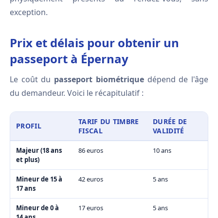
exception.
Prix et délais pour obtenir un
passeport à Épernay
Le coût du
passeport biométrique
dépend de l'âge
du demandeur. Voici le récapitulatif :
TARIF DU TIMBRE
DURÉE DE
PROFIL
FISCAL
VALIDITÉ
Majeur (18 ans
86 euros
10 ans
et plus)
Mineur de 15 à
42 euros
5 ans
17 ans
Mineur de 0 à
17 euros
5 ans
14 ans