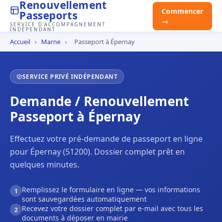
Renouvellement
Commencer
Passeports
→
SERVICE D'ACCOMPAGNEMENT
INDÉPENDANT
Accueil
›
Marne
›
Passeport à Épernay
SERVICE PRIVÉ INDÉPENDANT
Demande / Renouvellement
Passeport à Épernay
Effectuez votre pré-demande de passeport en ligne
pour Épernay (51200). Dossier complet prêt en
quelques minutes.
Remplissez le formulaire en ligne — vos informations
1
sont sauvegardées automatiquement
Recevez votre dossier complet par e-mail avec tous les
2
documents à déposer en mairie