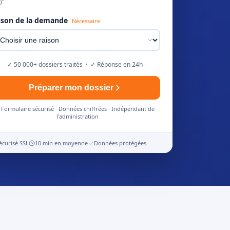
)"
ison de la demande
Nécessaire
✓ 50 000+ dossiers traités · ✓ Réponse en 24h
Préparer mon dossier
Formulaire sécurisé · Données chiffrées · Indépendant de
l'administration
écurisé SSL
10 min en moyenne
Données protégées