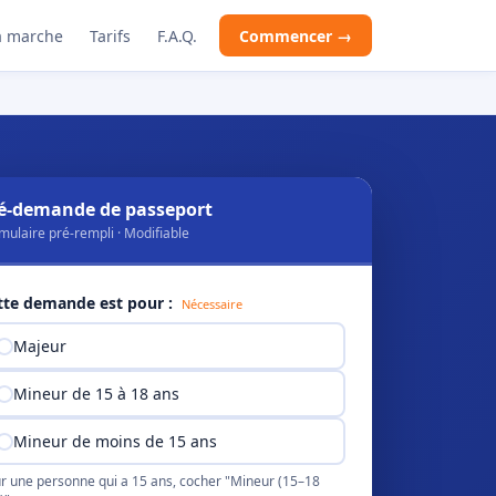
 marche
Tarifs
F.A.Q.
Commencer →
é-demande de passeport
mulaire pré-rempli · Modifiable
tte demande est pour :
Nécessaire
Majeur
Mineur de 15 à 18 ans
Mineur de moins de 15 ans
r une personne qui a 15 ans, cocher "Mineur (15–18