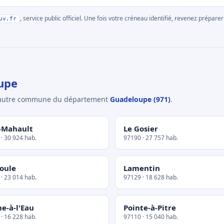
, service public officiel. Une fois votre créneau identifié, revenez prépa
uv.fr
upe
e autre commune du département
Guadeloupe (971)
.
-Mahault
Le Gosier
· 30 924 hab.
97190 · 27 757 hab.
oule
Lamentin
· 23 014 hab.
97129 · 18 628 hab.
e-à-l'Eau
Pointe-à-Pitre
· 16 228 hab.
97110 · 15 040 hab.