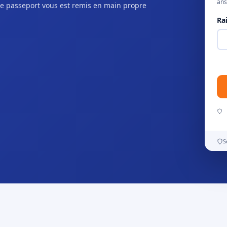
ans
e passeport vous est remis en main propre
Ra
S