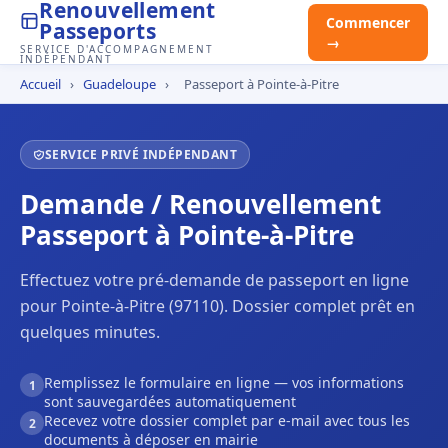
Renouvellement
Commencer
Passeports
→
SERVICE D'ACCOMPAGNEMENT
INDÉPENDANT
Accueil
›
Guadeloupe
›
Passeport à Pointe-à-Pitre
SERVICE PRIVÉ INDÉPENDANT
Demande / Renouvellement
Passeport à Pointe-à-Pitre
Effectuez votre pré-demande de passeport en ligne
pour Pointe-à-Pitre (97110). Dossier complet prêt en
quelques minutes.
Remplissez le formulaire en ligne — vos informations
1
sont sauvegardées automatiquement
Recevez votre dossier complet par e-mail avec tous les
2
documents à déposer en mairie