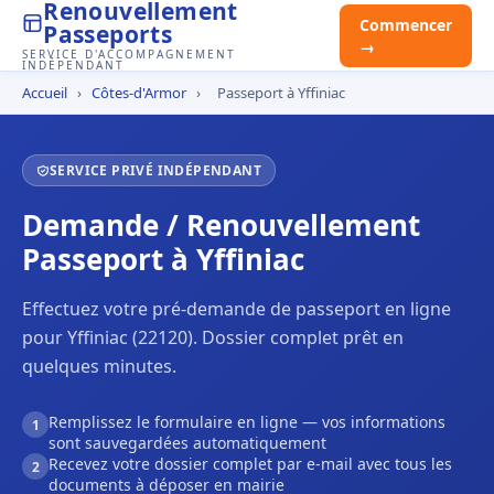
Renouvellement
Commencer
Passeports
→
SERVICE D'ACCOMPAGNEMENT
INDÉPENDANT
Accueil
›
Côtes-d'Armor
›
Passeport à Yffiniac
SERVICE PRIVÉ INDÉPENDANT
Demande / Renouvellement
Passeport à Yffiniac
Effectuez votre pré-demande de passeport en ligne
pour Yffiniac (22120). Dossier complet prêt en
quelques minutes.
Remplissez le formulaire en ligne — vos informations
1
sont sauvegardées automatiquement
Recevez votre dossier complet par e-mail avec tous les
2
documents à déposer en mairie