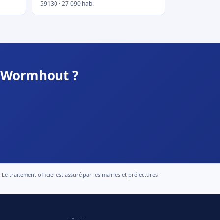
59130 · 27 090 hab.
à Wormhout ?
 traitement officiel est assuré par les mairies et préfectures