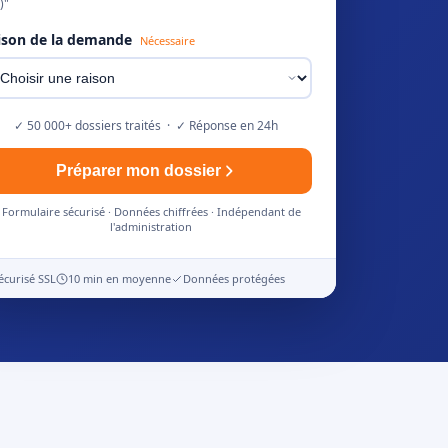
)"
ison de la demande
Nécessaire
✓ 50 000+ dossiers traités · ✓ Réponse en 24h
Préparer mon dossier
Formulaire sécurisé · Données chiffrées · Indépendant de
l'administration
écurisé SSL
10 min en moyenne
Données protégées