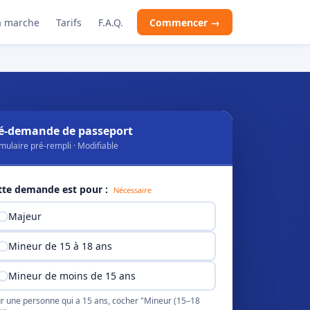
 marche
Tarifs
F.A.Q.
Commencer →
é-demande de passeport
mulaire pré-rempli · Modifiable
tte demande est pour :
Nécessaire
Majeur
Mineur de 15 à 18 ans
Mineur de moins de 15 ans
r une personne qui a 15 ans, cocher "Mineur (15–18