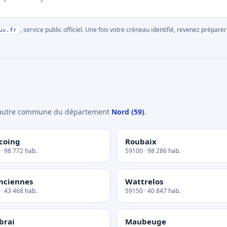
, service public officiel. Une fois votre créneau identifié, revenez prépa
uv.fr
e autre commune du département
Nord (59)
.
coing
Roubaix
· 98 772 hab.
59100 · 98 286 hab.
nciennes
Wattrelos
· 43 468 hab.
59150 · 40 847 hab.
brai
Maubeuge