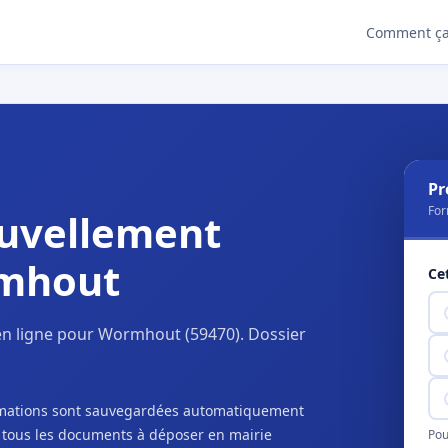
Comment ça
Pr
For
uvellement
rmhout
Ce
en ligne pour Wormhout (59470). Dossier
ormations sont sauvegardées automatiquement
c tous les documents à déposer en mairie
Pou