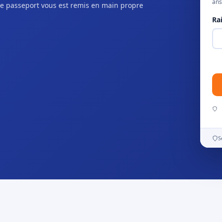
ans
e passeport vous est remis en main propre
Ra
S