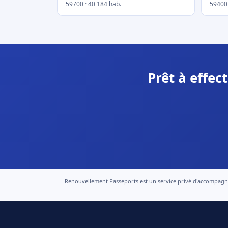
59700 · 40 184 hab.
59400 
Prêt à effe
Renouvellement Passeports est un service privé d'accompagneme