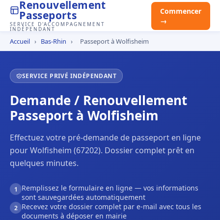
Renouvellement
Commencer
Passeports
→
SERVICE D'ACCOMPAGNEMENT
INDÉPENDANT
Accueil
›
Bas-Rhin
›
Passeport à Wolfisheim
SERVICE PRIVÉ INDÉPENDANT
Demande / Renouvellement
Passeport à Wolfisheim
Effectuez votre pré-demande de passeport en ligne
pour Wolfisheim (67202). Dossier complet prêt en
quelques minutes.
Remplissez le formulaire en ligne — vos informations
1
sont sauvegardées automatiquement
Recevez votre dossier complet par e-mail avec tous les
2
documents à déposer en mairie