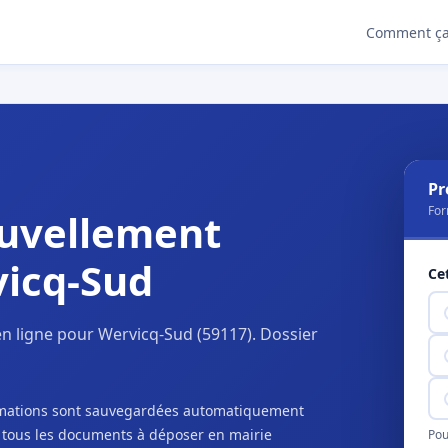
Comment ça
Pr
For
uvellement
vicq-Sud
Ce
n ligne pour Wervicq-Sud (59117). Dossier
ormations sont sauvegardées automatiquement
c tous les documents à déposer en mairie
Pou