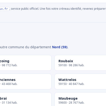
, service public officiel. Une fois votre créneau identifié, revenez prépa
uv.fr
e autre commune du département
Nord (59)
.
coing
Roubaix
· 98 772 hab.
59100 · 98 286 hab.
nciennes
Wattrelos
· 43 468 hab.
59150 · 40 847 hab.
brai
Maubeuge
· 31 134 hab.
59600 · 28 767 hab.