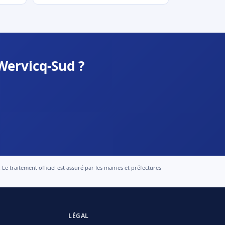
Wervicq-Sud ?
 traitement officiel est assuré par les mairies et préfectures
LÉGAL