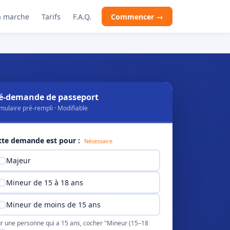
 marche
Tarifs
F.A.Q.
Commencer →
é-demande de passeport
mulaire pré-rempli · Modifiable
tte demande est pour :
Nécessaire
Majeur
Mineur de 15 à 18 ans
Mineur de moins de 15 ans
r une personne qui a 15 ans, cocher "Mineur (15–18