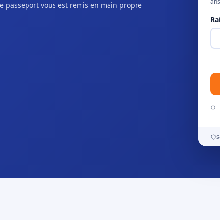
ans
e passeport vous est remis en main propre
Ra
S