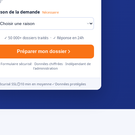
)"
ison de la demande
Nécessaire
✓ 50 000+ dossiers traités · ✓ Réponse en 24h
Préparer mon dossier
Formulaire sécurisé · Données chiffrées · Indépendant de
l'administration
écurisé SSL
10 min en moyenne
Données protégées