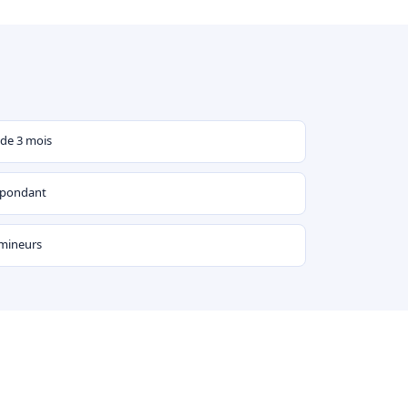
 de 3 mois
espondant
 mineurs