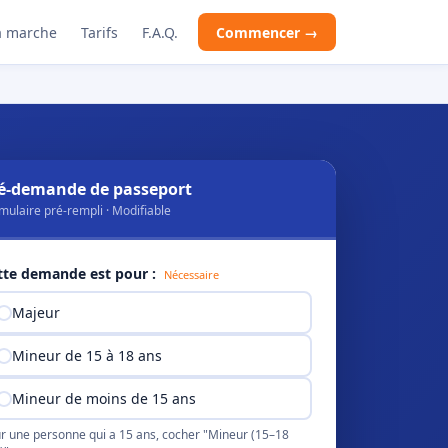
 marche
Tarifs
F.A.Q.
Commencer →
é-demande de passeport
mulaire pré-rempli · Modifiable
tte demande est pour :
Nécessaire
Majeur
Mineur de 15 à 18 ans
Mineur de moins de 15 ans
r une personne qui a 15 ans, cocher "Mineur (15–18