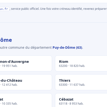
, service public officiel. Une fois votre créneau identifié, revenez prépa
uv.fr
Dôme
e autre commune du département
Puy-de-Dôme (63)
.
non-d'Auvergne
Riom
· 19 951 hab.
63200 · 18 820 hab.
-du-Château
Thiers
· 12 412 hab.
63300 · 11 637 hab.
at
Cébazat
· 10 335 hab.
63118 · 8 953 hab.