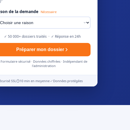
)"
ison de la demande
Nécessaire
✓ 50 000+ dossiers traités · ✓ Réponse en 24h
Préparer mon dossier
Formulaire sécurisé · Données chiffrées · Indépendant de
l'administration
écurisé SSL
10 min en moyenne
Données protégées