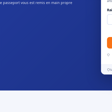
ans
e passeport vous est remis en main propre
Ra
S