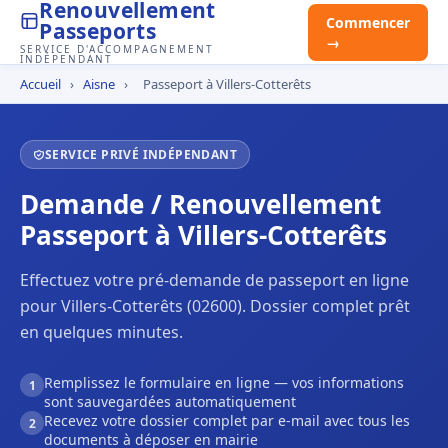
Renouvellement
Commencer
Passeports
→
SERVICE D'ACCOMPAGNEMENT
INDÉPENDANT
Accueil
›
Aisne
›
Passeport à Villers-Cotterêts
SERVICE PRIVÉ INDÉPENDANT
Demande / Renouvellement
Passeport à Villers-Cotterêts
Effectuez votre pré-demande de passeport en ligne
pour Villers-Cotterêts (02600). Dossier complet prêt
en quelques minutes.
Remplissez le formulaire en ligne — vos informations
1
sont sauvegardées automatiquement
Recevez votre dossier complet par e-mail avec tous les
2
documents à déposer en mairie