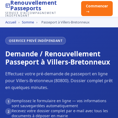
Renouvellement
Commencer
Passeports
→
SERVICE D'ACCOMPAGNEMENT
INDÉPENDANT
Accueil
›
Somme
›
Passeport à Villers-Bretonneux
SERVICE PRIVÉ INDÉPENDANT
Demande / Renouvellement
Passeport à Villers-Bretonneux
Effectuez votre pré-demande de passeport en ligne
pour Villers-Bretonneux (80800). Dossier complet prêt
en quelques minutes.
Remplissez le formulaire en ligne — vos informations
1
sont sauvegardées automatiquement
Recevez votre dossier complet par e-mail avec tous les
2
documents à déposer en mairie