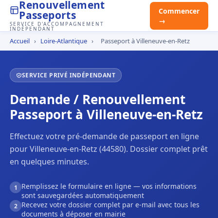
Renouvellement
Commencer
Passeports
→
SERVICE D'ACCOMPAGNEMENT
INDÉPENDANT
Accueil
›
Loire-Atlantique
›
Passeport à Villeneuve-en-Retz
SERVICE PRIVÉ INDÉPENDANT
Demande / Renouvellement
Passeport à Villeneuve-en-Retz
Effectuez votre pré-demande de passeport en ligne
pour Villeneuve-en-Retz (44580). Dossier complet prêt
en quelques minutes.
Remplissez le formulaire en ligne — vos informations
1
sont sauvegardées automatiquement
Recevez votre dossier complet par e-mail avec tous les
2
documents à déposer en mairie