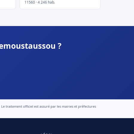
11560 · 4 246 hab.
llemoustaussou ?
 traitement officiel est assuré par les mairies et préfectures