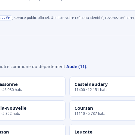
, service public officiel. Une fois votre créneau identifié, revenez prépa
uv.fr
e autre commune du département
Aude (11)
.
assonne
Castelnaudary
· 46 080 hab.
11400 · 12 151 hab.
-la-Nouvelle
Coursan
· 5 852 hab.
11110 · 5 737 hab.
ssan
Leucate