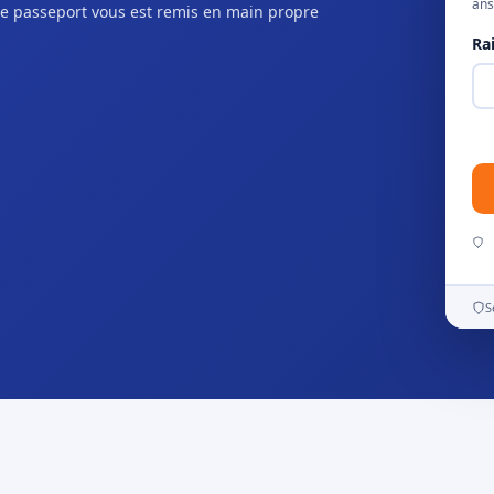
ans
e passeport vous est remis en main propre
Ra
S