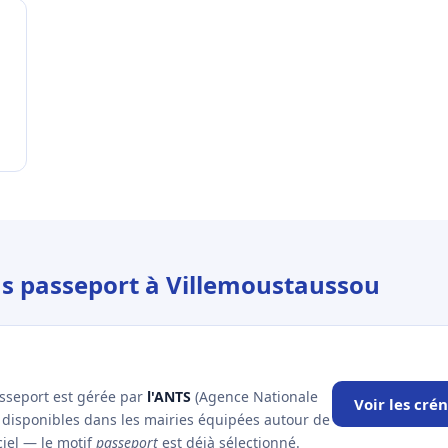
us passeport à Villemoustaussou
asseport est gérée par
l'ANTS
(Agence Nationale
Voir les cr
x disponibles dans les mairies équipées autour de
ciel — le motif
passeport
est déjà sélectionné.