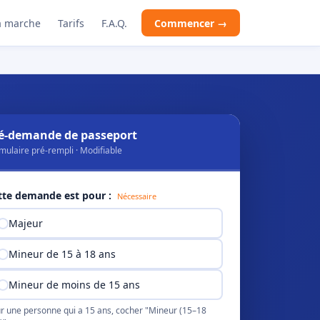
 marche
Tarifs
F.A.Q.
Commencer →
é-demande de passeport
mulaire pré-rempli · Modifiable
tte demande est pour :
Nécessaire
Majeur
Mineur de 15 à 18 ans
Mineur de moins de 15 ans
r une personne qui a 15 ans, cocher "Mineur (15–18