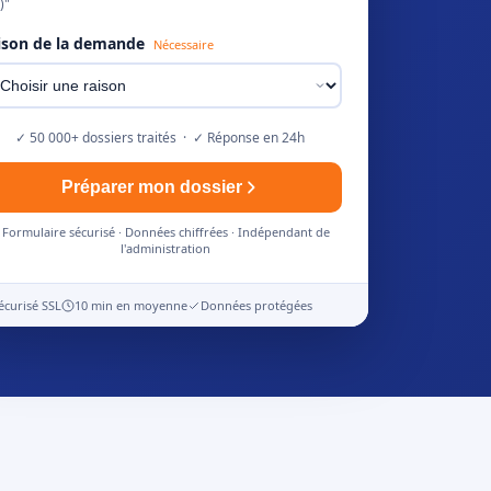
)"
ison de la demande
Nécessaire
✓ 50 000+ dossiers traités · ✓ Réponse en 24h
Préparer mon dossier
Formulaire sécurisé · Données chiffrées · Indépendant de
l'administration
écurisé SSL
10 min en moyenne
Données protégées