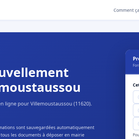
Comment ça
Pr
For
uvellement
lemoustaussou
Ce
n ligne pour Villemoustaussou (11620).
ormations sont sauvegardées automatiquement
c tous les documents à déposer en mairie
Pou