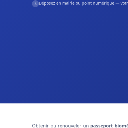
Déposez en mairie ou point numérique — votr
3
Obtenir ou renouveler un
passeport biomé