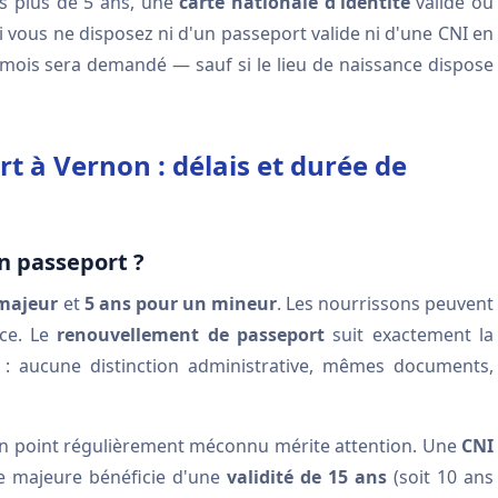
s plus de 5 ans, une
carte nationale d'identité
valide ou
i vous ne disposez ni d'un passeport valide ni d'une CNI en
mois sera demandé — sauf si le lieu de naissance dispose
 à Vernon : délais et durée de
un passeport ?
 majeur
et
5 ans pour un mineur
. Les nourrissons peuvent
nce. Le
renouvellement de passeport
suit exactement la
: aucune distinction administrative, mêmes documents,
un point régulièrement méconnu mérite attention. Une
CNI
e majeure bénéficie d'une
validité de 15 ans
(soit 10 ans