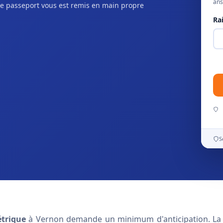
ans
e passeport vous est remis en main propre
Ra
S
trique
à Vernon demande un minimum d'anticipation. La