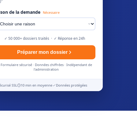
)"
ison de la demande
Nécessaire
✓ 50 000+ dossiers traités · ✓ Réponse en 24h
Préparer mon dossier
Formulaire sécurisé · Données chiffrées · Indépendant de
l'administration
écurisé SSL
10 min en moyenne
Données protégées