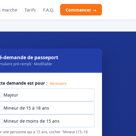
 marche
Tarifs
F.A.Q.
Commencer →
é-demande de passeport
mulaire pré-rempli · Modifiable
tte demande est pour :
Nécessaire
Majeur
Mineur de 15 à 18 ans
Mineur de moins de 15 ans
r une personne qui a 15 ans, cocher "Mineur (15–18