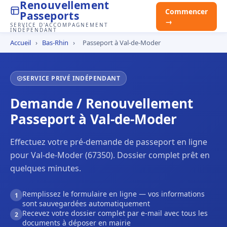
Renouvellement
Commencer
Passeports
→
SERVICE D'ACCOMPAGNEMENT
INDÉPENDANT
Accueil
›
Bas-Rhin
›
Passeport à Val-de-Moder
SERVICE PRIVÉ INDÉPENDANT
Demande / Renouvellement
Passeport à Val-de-Moder
Effectuez votre pré-demande de passeport en ligne
pour Val-de-Moder (67350). Dossier complet prêt en
quelques minutes.
Remplissez le formulaire en ligne — vos informations
1
sont sauvegardées automatiquement
Recevez votre dossier complet par e-mail avec tous les
2
documents à déposer en mairie